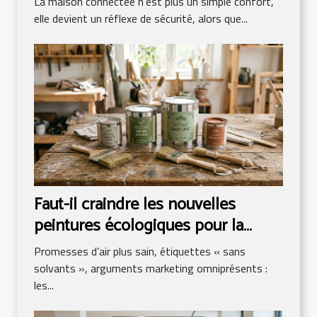
La maison connectée n’est plus un simple confort,
elle devient un réflexe de sécurité, alors que...
Faut-il craindre les nouvelles
peintures écologiques pour la
rénovation ?
Promesses d’air plus sain, étiquettes « sans
solvants », arguments marketing omniprésents :
les...