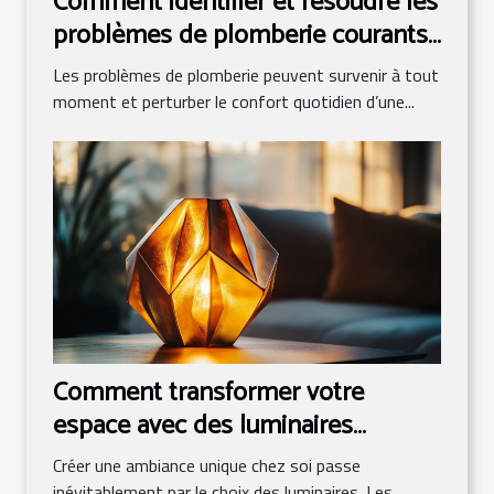
Comment identifier et résoudre les
problèmes de plomberie courants
?
Les problèmes de plomberie peuvent survenir à tout
moment et perturber le confort quotidien d’une...
Comment transformer votre
espace avec des luminaires
uniques ?
Créer une ambiance unique chez soi passe
inévitablement par le choix des luminaires. Les