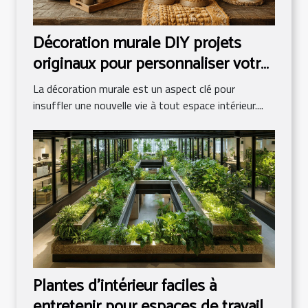
Décoration murale DIY projets
originaux pour personnaliser votre
intérieur sans se ruiner
La décoration murale est un aspect clé pour
insuffler une nouvelle vie à tout espace intérieur....
Plantes d'intérieur faciles à
entretenir pour espaces de travail