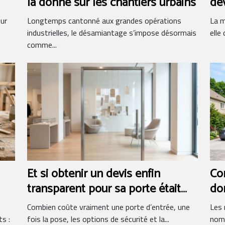
la donne sur les chantiers urbains
de
eur
Longtemps cantonné aux grandes opérations
La m
industrielles, le désamiantage s’impose désormais
elle
comme...
Et si obtenir un devis enfin
Co
transparent pour sa porte était
do
possible ?
la 
Combien coûte vraiment une porte d’entrée, une
Les 
s :
fois la pose, les options de sécurité et la...
nomb