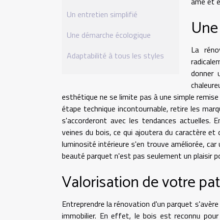
âme et e
Un entretien simplifié
Une 
Une démarche écologique
La réno
Adaptabilité à tous les styles
radicale
donner 
chaleure
esthétique ne se limite pas à une simple remise 
étape technique incontournable, retire les marq
s'accorderont avec les tendances actuelles. E
veines du bois, ce qui ajoutera du caractère et d
luminosité intérieure s'en trouve améliorée, car u
beauté parquet n'est pas seulement un plaisir po
Valorisation de votre pa
Entreprendre la rénovation d'un parquet s'avère ê
immobilier. En effet, le bois est reconnu pou