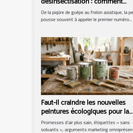
désinsectisation : comment
comparer les tarifs
De la piqûre de guêpe au frelon asiatique, la p
intelligemment
pousse souvent à appeler le premier numéro...
Faut-il craindre les nouvelles
peintures écologiques pour la
rénovation ?
Promesses d’air plus sain, étiquettes « sans
solvants », arguments marketing omniprésent