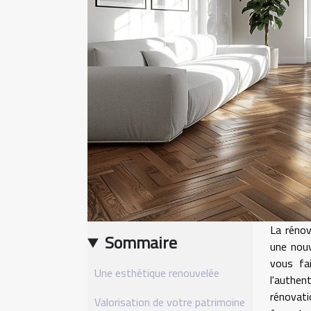
La rénov
Sommaire
une nouv
vous fai
Une esthétique renouvelée
l'authen
rénovati
Valorisation de votre patrimoine