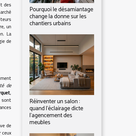
nt des
Pourquoi le désamiantage
marché
change la donne sur les
eteurs
chantiers urbains
re, un
en. La
gie de
lement
ité de
rquet
,
n sont
Réinventer un salon :
ances
quand l’éclairage dicte
l’agencement des
meubles
ive de
r ceux