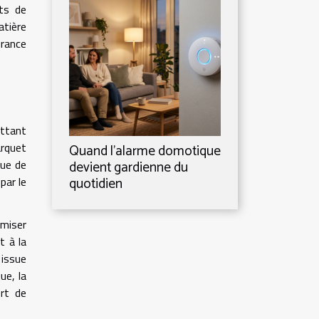
rts de
atière
urance
ettant
arquet
Quand l’alarme domotique
que de
devient gardienne du
quotidien
par le
imiser
t à la
 issue
ue, la
ort de