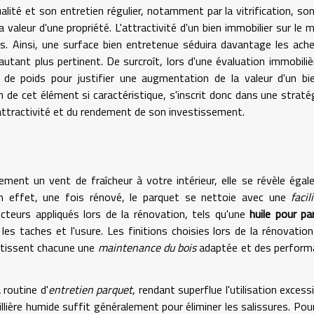
lité et son entretien régulier, notamment par la vitrification, so
aleur d'une propriété. L'attractivité d'un bien immobilier sur le 
ls. Ainsi, une surface bien entretenue séduira davantage les ach
autant plus pertinent. De surcroît, lors d'une évaluation immobiliè
de poids pour justifier une augmentation de la valeur d'un bi
on de cet élément si caractéristique, s'inscrit donc dans une straté
'attractivité et du rendement de son investissement.
ement un vent de fraîcheur à votre intérieur, elle se révèle éga
n effet, une fois rénové, le parquet se nettoie avec une
facil
teurs appliqués lors de la rénovation, tels qu'une
huile pour pa
les taches et l'usure. Les finitions choisies lors de la rénovatio
rantissent chacune une
maintenance du bois
adaptée et des perform
 routine d'
entretien parquet
, rendant superflue l'utilisation excess
illière humide suffit généralement pour éliminer les salissures. Pou