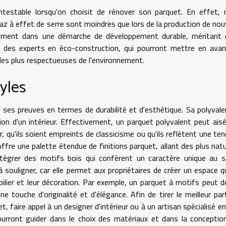
ntestable lorsqu'on choisit de rénover son parquet. En effet,
z à effet de serre sont moindres que lors de la production de no
einement dans une démarche de développement durable, méritant 
et des experts en éco-construction, qui pourront mettre en ava
les plus respectueuses de l'environnement.
tyles
 ses preuves en termes de durabilité et d'esthétique. Sa polyvale
on d'un intérieur. Effectivement, un parquet polyvalent peut ai
r, qu'ils soient empreints de classicisme ou qu'ils reflètent une te
fre une palette étendue de finitions parquet, allant des plus natu
tégrer des motifs bois qui confèrent un caractère unique au s
souligner, car elle permet aux propriétaires de créer un espace qu
lier et leur décoration. Par exemple, un parquet à motifs peut d
e touche d'originalité et d'élégance. Afin de tirer le meilleur par
t, faire appel à un designer d'intérieur ou à un artisan spécialisé e
rront guider dans le choix des matériaux et dans la conceptio