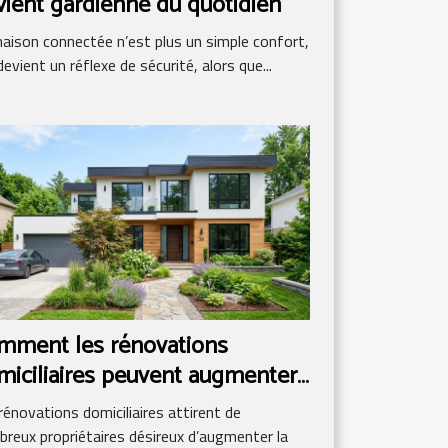
vient gardienne du quotidien
aison connectée n’est plus un simple confort,
 devient un réflexe de sécurité, alors que...
mment les rénovations
miciliaires peuvent augmenter
valeur immobilière ?
rénovations domiciliaires attirent de
reux propriétaires désireux d’augmenter la