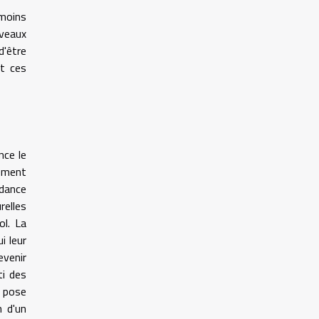
 moins
uveaux
d'être
nt ces
nce le
sément
ndance
relles
ol. La
i leur
evenir
ti des
n pose
n d'un