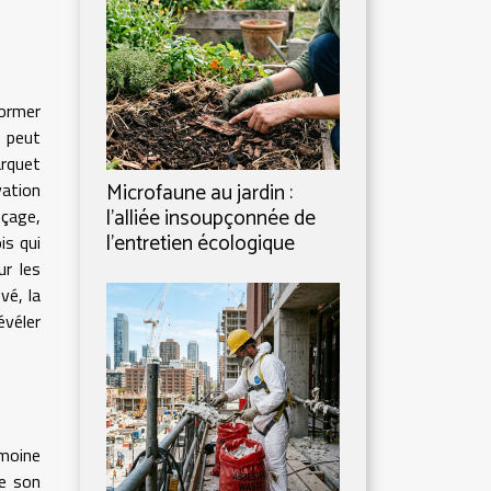
ormer
é peut
rquet
Microfaune au jardin :
vation
l’alliée insoupçonnée de
nçage,
l’entretien écologique
is qui
ur les
vé, la
évéler
imoine
de son