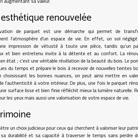
n augmentant sa valeur.
esthétique renouvelée
vation de parquet est une démarche qui permet de transf
ment l'atmosphère d'un espace de vie. En effet, un sol néglig
une impression de vétusté à toute une pièce, tandis qu'un pa
ux et bien entretenu invite à la détente et au confort. La réno
en état ; c'est une véritable révélation de la beauté du bois. Le po
ues du temps et prépare le bois à recevoir de nouvelles teintes bo
n choisissant les bonnes nuances, on peut ainsi mettre en vale
e l'authenticité à votre intérieur. De plus, une fois le parquet réno
ne surface lisse et bien finie réfléchit mieux la lumière naturelle. R
ur les yeux mais aussi une valorisation de votre espace de vie.
trimoine
tre un choix judicieux pour ceux qui cherchent à valoriser leur patr
r sa durabilité et sa capacité à traverser le temps sans perdre 