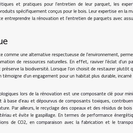
tiques et pratiques pour l'entretien de leur parquet, les expe
duits spécifiquement conçus pour le bois. Leur expertise en la m
te entreprendre la rénovation et l'entretien de parquets avec ass
ue
te comme une alternative respectueuse de l'environnement, perm
mation de ressources naturelles. En effet, raviver l'éclat d'un p
préserve la biodiversité. Lorsque l'on choisit de restaurer plutôt 
on témoigne d'un engagement pour un habitat plus durable, incarné 
écologiques lors de la rénovation est une composante clé pour min
nt à base d'eau et dépourvus de composants toxiques, contribuen
nature. Par ailleurs, le recyclage des copeaux et des résidus de bois
matériau et évite le gaspillage. En termes de performance énergétiq
sions de CO2, en comparaison avec la fabrication et le transp