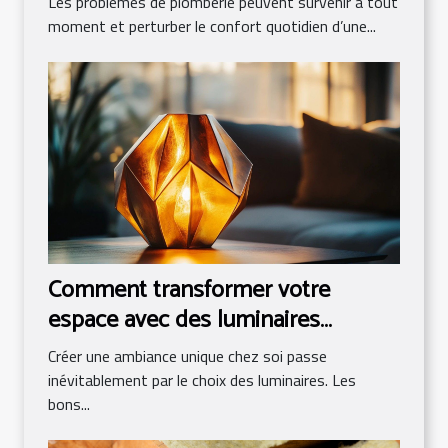
Les problèmes de plomberie peuvent survenir à tout
moment et perturber le confort quotidien d’une...
Comment transformer votre
espace avec des luminaires
uniques ?
Créer une ambiance unique chez soi passe
inévitablement par le choix des luminaires. Les
bons...