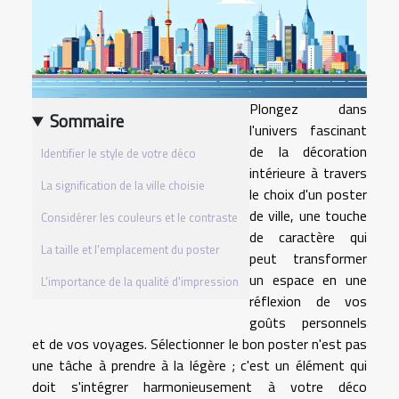
Plongez dans
Sommaire
l'univers fascinant
de la décoration
Identifier le style de votre déco
intérieure à travers
La signification de la ville choisie
le choix d'un poster
de ville, une touche
Considérer les couleurs et le contraste
de caractère qui
La taille et l'emplacement du poster
peut transformer
un espace en une
L'importance de la qualité d'impression
réflexion de vos
goûts personnels
et de vos voyages. Sélectionner le bon poster n'est pas
une tâche à prendre à la légère ; c'est un élément qui
doit s'intégrer harmonieusement à votre déco