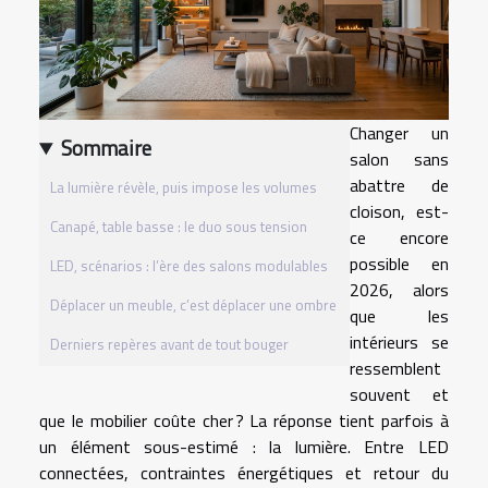
Changer un
Sommaire
salon sans
abattre de
La lumière révèle, puis impose les volumes
cloison, est-
Canapé, table basse : le duo sous tension
ce encore
possible en
LED, scénarios : l’ère des salons modulables
2026, alors
Déplacer un meuble, c’est déplacer une ombre
que les
intérieurs se
Derniers repères avant de tout bouger
ressemblent
souvent et
que le mobilier coûte cher ? La réponse tient parfois à
un élément sous-estimé : la lumière. Entre LED
connectées, contraintes énergétiques et retour du