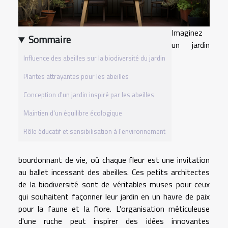
Imaginez
Sommaire
un jardin
Influence des abeilles sur la biodiversité du jardin
Plantes attrayantes pour les abeilles
Conception d'un jardin inspiré par les abeilles
Maintien d'un équilibre écologique
Rôle éducatif et sensibilisation à l'environnement
bourdonnant de vie, où chaque fleur est une invitation
au ballet incessant des abeilles. Ces petits architectes
de la biodiversité sont de véritables muses pour ceux
qui souhaitent façonner leur jardin en un havre de paix
pour la faune et la flore. L'organisation méticuleuse
d'une ruche peut inspirer des idées innovantes